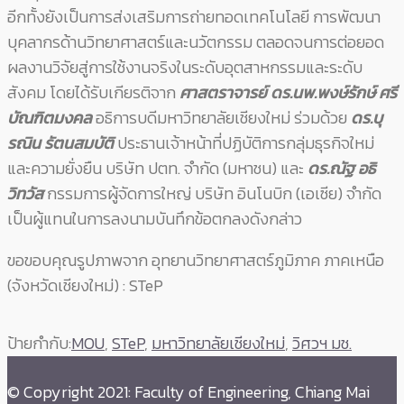
อีกทั้งยังเป็นการส่งเสริมการถ่ายทอดเทคโนโลยี การพัฒนา
บุคลากรด้านวิทยาศาสตร์และนวัตกรรม ตลอดจนการต่อยอด
ผลงานวิจัยสู่การใช้งานจริงในระดับอุตสาหกรรมและระดับ
สังคม โดยได้รับเกียรติจาก
ศาสตราจารย์ ดร.นพ.พงษ์รักษ์ ศรี
บัณฑิตมงคล
อธิการบดีมหาวิทยาลัยเชียงใหม่ ร่วมด้วย
ดร.บุ
รณิน รัตนสมบัติ
ประธานเจ้าหน้าที่ปฏิบัติการกลุ่มธุรกิจใหม่
และความยั่งยืน บริษัท ปตท. จำกัด (มหาชน) และ
ดร.ณัฐ อธิ
วิทวัส
กรรมการผู้จัดการใหญ่ บริษัท อินโนบิก (เอเซีย) จำกัด
เป็นผู้แทนในการลงนามบันทึกข้อตกลงดังกล่าว
ขอขอบคุณรูปภาพจาก อุทยานวิทยาศาสตร์ภูมิภาค ภาคเหนือ
(จังหวัดเชียงใหม่) : STeP
ป้ายกำกับ:
MOU
,
STeP
,
มหาวิทยาลัยเชียงใหม่
,
วิศวฯ มช.
© Copyright 2021: Faculty of Engineering, Chiang Mai