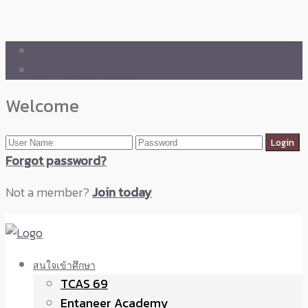
🛒 ENTANEER SHOP
🇬🇧 English Version
Welcome
Forgot password?
Not a member?
Join today
สนใจเข้าศึกษา
TCAS 69
Entaneer Academy