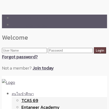
🛒 ENTANEER SHOP
🇬🇧 English Version
Welcome
Forgot password?
Not a member?
Join today
สนใจเข้าศึกษา
TCAS 69
Entaneer Academy