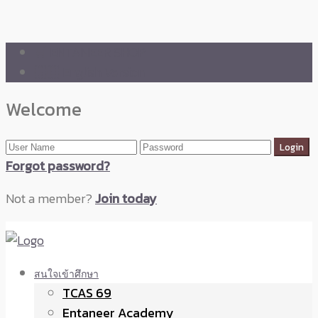
🛒 ENTANEER SHOP
🇬🇧 English Version
Welcome
Forgot password?
Not a member?
Join today
สนใจเข้าศึกษา
TCAS 69
Entaneer Academy