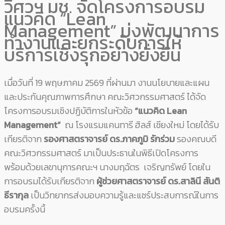
วิศวฯ มช. จัดโครงการอบรม
แนวคิด “Lean
Management” มุ่งพัฒนาการ
ทำงานและยกระดับการให้
บริการเชิงรุกอย่างยั่งยืน
เมื่อวันที่ 19 พฤษภาคม 2569 ที่ผ่านมา งานนโยบายและแผน
และประกันคุณภาพการศึกษา คณะวิศวกรรมศาสตร์ ได้จัด
โครงการอบรมเชิงปฏิบัติการในหัวข้อ
“แนวคิด Lean
Management”
ณ โรงแรมแคนทารี ฮิลส์ เชียงใหม่ โดยได้รับ
เกียรติจาก
รองศาสตราจารย์ ดร.ภาคภูมิ รักร่วม
รองคณบดี
คณะวิศวกรรมศาสตร์ มาเป็นประธานในพิธีเปิดโครงการ
พร้อมด้วยเลขานุการคณะฯ นางมฤฉัตร เจริญทรัพย์ โดยใน
การอบรมได้รับเกียรติจาก
ผู้ช่วยศาสตราจารย์ ดร.สาลินี สันติ
ธีรากุล
เป็นวิทยากรส่งมอบความรู้และแชร์ประสบการณ์ในการ
อบรมครั้งนี้