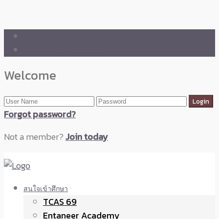
🛒 ENTANEER SHOP
🇬🇧 English Version
Welcome
Forgot password?
Not a member?
Join today
สนใจเข้าศึกษา
TCAS 69
Entaneer Academy