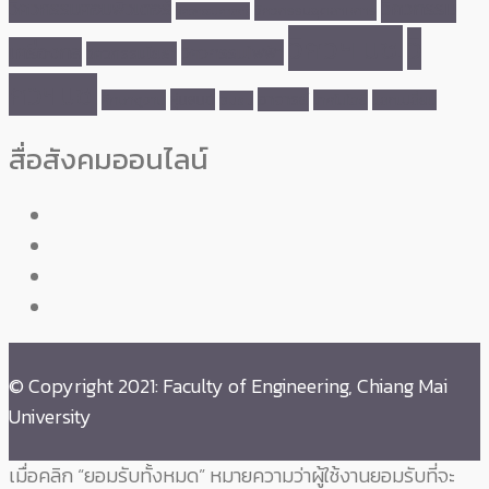
วิศวกรรม
วิศวกรรมคอมพิวเตอร์
วิศวกรรมอุตสาหการ
วิศวกรรมศาสตร์
วิศวฯ มช.
วิ
เครื่องกล
วิศวกรรมไฟฟ้า
วิศวกรรมโยธา
ศวฯมช.
อาจารย์
หุ่นยนต์
ศึกษาดูงาน
เทคโนโลยี
แลกเปลี่ยน
อบรม
สื่อสังคมออนไลน์
© Copyright 2021: Faculty of Engineering, Chiang Mai
University
เมื่อคลิก “ยอมรับทั้งหมด” หมายความว่าผู้ใช้งานยอมรับที่จะ