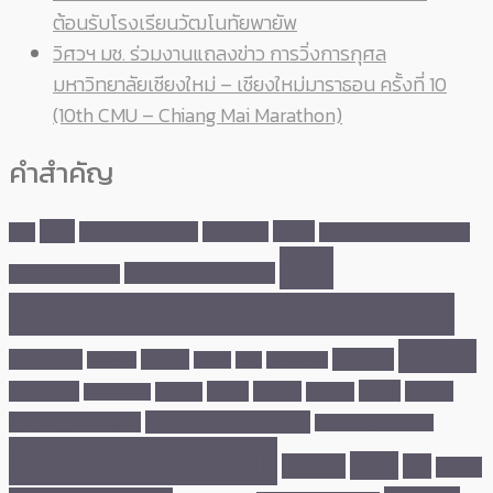
ต้อนรับโรงเรียนวัฒโนทัยพายัพ
วิศวฯ มช. ร่วมงานแถลงข่าว การวิ่งการกุศล
มหาวิทยาลัยเชียงใหม่ – เชียงใหม่มาราธอน ครั้งที่ 10
(10th CMU – Chiang Mai Marathon)
คำสำคัญ
MOU
คณบดี
Site Visit ENG CMU
การแข่งขัน
CMU
คณบดีคณะวิศวกรรมศาสตร์
คณะ
คณะวิศวกรรมศาสตร์ มช.
มหาวิทยาลัยเชียงใหม่
วิศวกรรมศาสตร์ มหาวิทยาลัยเชียงใหม่
นักศึกษา
นวัตกรรม
ความร่วมมือ
งานวิจัย
คว้ารางวัล
ชนะเลิศ
ดูงาน
ทุนการศึกษา
พัฒนา
นักศึกษาเก่า
ผลงาน
ผู้บริหาร
ภาควิชา
บุคลากร
พลังงาน
บริการชุมชน
ภาควิชาวิศวกรรมเครื่องกล
วิศวกรรมคอมพิวเตอร์
ภาควิชาวิศวกรรมไฟฟ้า
มหาวิทยาลัยเชียงใหม่
รางวัล
รับรางวัล
วิจัย
วิชาการ