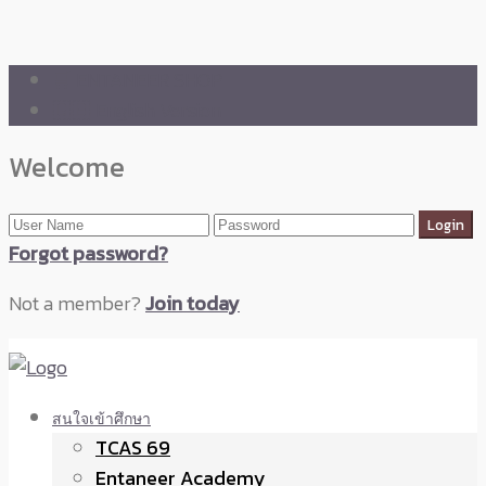
🛒 ENTANEER SHOP
🇬🇧 English Version
Welcome
Forgot password?
Not a member?
Join today
สนใจเข้าศึกษา
TCAS 69
Entaneer Academy