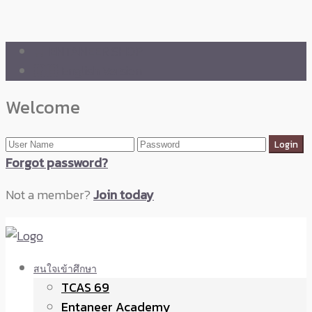
🛒 ENTANEER SHOP
🇬🇧 English Version
Welcome
Forgot password?
Not a member?
Join today
สนใจเข้าศึกษา
TCAS 69
Entaneer Academy