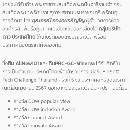
โดยจะได้รับถ้วยพระราชทานสมเด็จพระกนิษฐาธิราชเจ้า กรม
สมเด็จพระเทพรัตนราชสุดาฯ สยามบรมราชกุมารี พร้อมทุน
การศึกษา โดย
คุณภรณี กองอมรภิญโญ
ผู้อํานวยการฝ่าย
องค์กรสัมพันธ์อภูมิภาคเอเชียตะวันออกเฉียงใต้
กลุ่มบริษัท
ดาว ประเทศไทย
ให้เกียรติมอบเหรียญรางวัล พร้อม
ประกาศนียบัตรแก่ทั้งสองทีม
ซึ่ง
ทีม AllNew101
และ
ทีมPRC-GC-Minerva
ได้รับสิทธิ์ใน
การเป็นตัวแทนประเทศไทยเพื่อเข้าร่วมการแข่งขันFIRST®
Tech Challenge Thailand ครั้งที่ 5 ณ ประเทศสหรัฐอเมริกา
ในเดือนเมษายน 2567 นอกจากนี้ยังมีรางวัลอื่น ๆ ประกอบด้วย
รางวัล DOW popular View
รางวัล DOW inclusion Award
รางวัล Connect Award
รางวัล Innovate Award