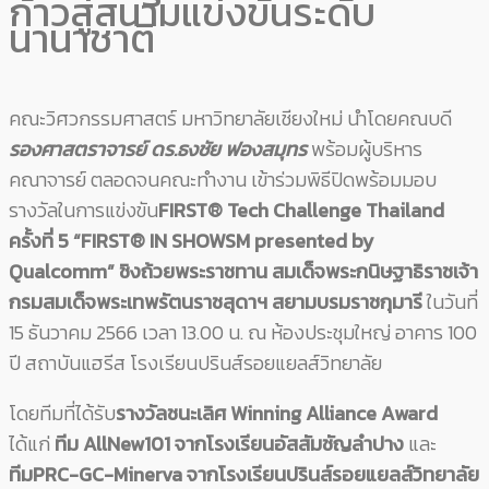
ก้าวสู่สนามแข่งขันระดับ
นานาชาติ
คณะวิศวกรรมศาสตร์ มหาวิทยาลัยเชียงใหม่ นำโดยคณบดี
รองศาสตราจารย์ ดร.ธงชัย ฟองสมุทร
พร้อมผู้บริหาร
คณาจารย์ ตลอดจนคณะทำงาน เข้าร่วมพิธีปิดพร้อมมอบ
รางวัลในการแข่งขัน
FIRST® Tech Challenge Thailand
ครั้งที่ 5 “FIRST® IN SHOWSM presented by
Qualcomm”
ชิงถ้วยพระราชทาน สมเด็จพระกนิษฐาธิราชเจ้า
กรมสมเด็จพระเทพรัตนราชสุดาฯ สยามบรมราชกุมารี
ในวันที่
15 ธันวาคม 2566 เวลา 13.00 น. ณ ห้องประชุมใหญ่ อาคาร 100
ปี สถาบันแฮรีส โรงเรียนปรินส์รอยแยลส์วิทยาลัย
โดยทีมที่ได้รับ
รางวัลชนะเลิศ
Winning Alliance Award
ได้แก่
ทีม AllNew101 จากโรงเรียนอัสสัมชัญลำปาง
และ
ทีมPRC-GC-Minerva จากโรงเรียนปรินส์รอยแยลส์วิทยาลัย