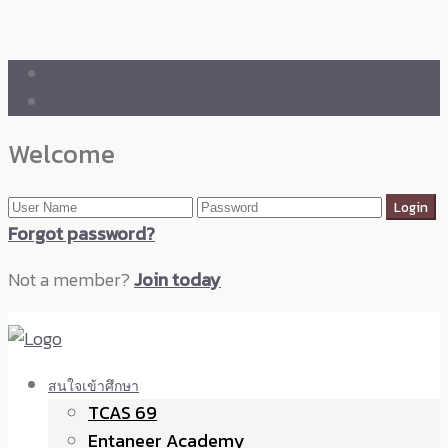
🛒 ENTANEER SHOP
🇬🇧 English Version
Welcome
Forgot password?
Not a member?
Join today
สนใจเข้าศึกษา
TCAS 69
Entaneer Academy