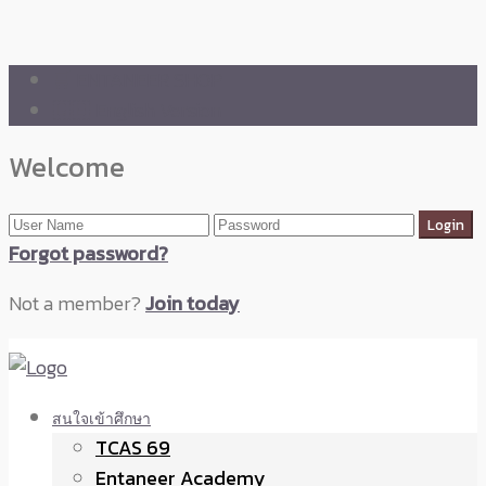
🛒 ENTANEER SHOP
🇬🇧 English Version
Welcome
Forgot password?
Not a member?
Join today
สนใจเข้าศึกษา
TCAS 69
Entaneer Academy