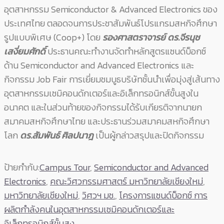
อุตสาหกรรม Semiconductor & Advanced Electronics ของ
ประเทศไทย ตลอดจนการประชาสัมพันธ์โปรแกรมสหกิจศึกษา
รูปแบบพิเศษ (Coop+) โดย
รองศาสตราจารย์ ดร.จีรนุช
เสงี่ยมศักดิ์
ประธานคณะทำงานจัดทำหลักสูตรแซนด์บ็อกซ์
ด้าน Semiconductor and Advanced Electronics และ
กิจกรรม Job Fair การเยี่ยมชมบูธบริษัทชั้นนำเพื่อมุ่งสู่เส้นทาง
อุตสาหกรรมเซมิคอนดักเตอร์และอิเล็กทรอนิกส์ขั้นสูงใน
อนาคต และในส่วนท้ายของกิจกรรมได้รับเกียรติจากนายก
สมาคมสหกิจศึกษาไทย และประธานร่วมสมาคมสหกิจศึกษา
โลก
ดร.สัมพันธ์ ศิลปนาฎ
เป็นผู้กล่าวสรุปและปิดกิจกรรม
ป้ายกำกับ:
Campus Tour
,
Semiconductor and Advanced
Electronics
,
คณะวิศวกรรมศาสตร์ มหาวิทยาลัยเชียงใหม่
,
มหาวิทยาลัยเชียงใหม่
,
วิศวฯ มช.
,
โครงการแซนด์บ็อกซ์ การ
ผลิตกำลังคนในอุตสาหกรรมเซมิคอนดักเตอร์และ
อิเล็กทรอนิกส์ขั้นสูง