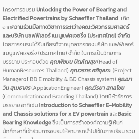
โครงการอบรม
Unlocking the Power of Bearing and
Electrified Powertrains by Schaeffler Thailand
เกิด
จาก
ความร่วมมือทางวิชาการระหว่างคณะวิศวกรรมศาสตร์
และบริษัท แชฟฟ์เลอร์ แมนูแฟคเจอริ่ง (ประเทศไทย) จำกัด
โดยการอบรมได้รับเกียรติจากบุคลากรของบริษัท แชฟฟ์เลอร์
แมนูแฟคเจอริ่ง (ประเทศไทย) จำกัด ในการเป็นวิทยากร
บรรยาย ประกอบด้วย
คุณพัชมน ปัญโญสุข
(Head of
HumanResources Thailand)
คุณวรกร ศศิจุลกะ
(Project
Managerof BD E mobility & BD Chassis system)
คุณมา
วิน สุเมธาศร
(ApplicationEngineer)
คุณวีรยา สกลไชย
(Communicationand Branding Thailand) โดยมีหัวข้อการ
บรรยาย อาทิเช่น
Introduction to Schaeffler E-Mobility
and Chassis solutions for x EV powertrain
และ
Basic
Bearing Knowledge
ซึ่งเป็นการสร้างองค์ความรู้ให้แก่
นักศึกษาที่เข้าร่วมการอบรมให้สามารถนำไปใช้ในการเรียน รวม