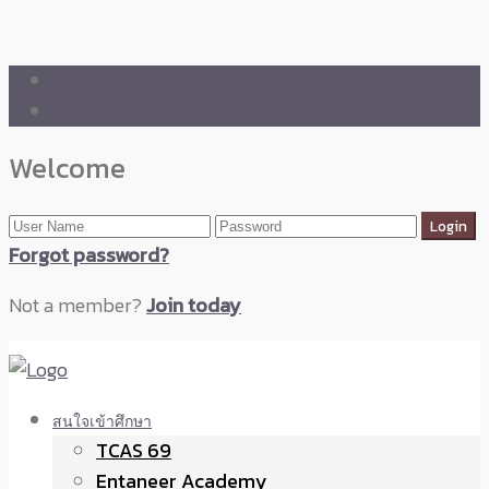
🛒 ENTANEER SHOP
🇬🇧 English Version
Welcome
Forgot password?
Not a member?
Join today
สนใจเข้าศึกษา
TCAS 69
Entaneer Academy