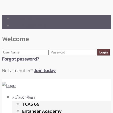
🛒 ENTANEER SHOP
🇬🇧 English Version
Welcome
Forgot password?
Not a member?
Join today
สนใจเข้าศึกษา
TCAS 69
Entaneer Academy