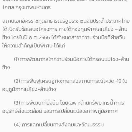
โกศล กรุงเทพมหานคร
สถานเอกอัครราชทูตสาธารณรัฐประชาชนจีนประจำประเทศไทย
ได้เปิดรับข้อเสนอโครงการ ภายใต้กองทุนพิเศษแม่โขง – ล้าน
ช้าง โดยในปี พ.ศ. 2566 ได้กำหนดสาขาความร่วมมือที่ฝ่ายจีน
ให้ความสำคัญเป็นพิเศษ ได้แก่
(1) การพัฒนากลไกความร่วมมือภายใต้กรอบแม่โขง-ล้าน
ช้าง
(2) การฟื้นฟูเศรษฐกิจภายหลังสถานการณ์โควิด-19 ใน
อนุภูมิภาคแม่โขง-ล้านช้าง
(3) การพัฒนาที่ยั่งยืน โดยเฉพาะด้านทรัพยากรน้ำ การ
อนุรักษ์สิ่งแวดล้อม และการเปลี่ยนแปลงสภาพภูมิอากาศ
(4) การแลกเปลี่ยนทางสังคมและวัฒนธรรม