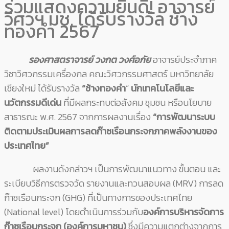
ร่วมแสดงความยินดี! อาจารย์
วิศวฯ มช. ได้รับรางวัล ช้าง
ทองคำ 2567
รองศาสตราจารย์ วงกต วงศ์อภัย
อาจารย์ประจำภาค
วิชาวิศวกรรมเครื่องกล คณะวิศวกรรมศาสตร์ มหาวิทยาลัย
เชียงใหม่ ได้รับรางวัล
“ช้างทองคำ
”
นักเทคโนโลยีและ
นวัตกรรมดีเด่น
ที่มีผลกระทบต่อสังคม ชุมชน หรือนโยบาย
สาธารณะ พ.ศ. 2567 จากการผลงานเรื่อง
“การพัฒนาระบบ
ติดตามประเมินผลการลดก๊าซเรือนกระจกภาคพลังงานของ
ประเทศไทย”
ผลงานดังกล่าวฯ เป็นการพัฒนาแนวทาง ขั้นตอน และ
ระเบียบวิธีการตรวจวัด รายงานและทวนสอบผล (MRV) การลด
ก๊าซเรือนกระจก (GHG) ที่เป็นทางการของประเทศไทย
(National level) โดยดำเนินการร่วมกับ
องค์การบริหารจัดการ
ก๊าซเรือนกระจก (องค์การมหาชน)
ซึ่งมีความแตกต่างจากการ