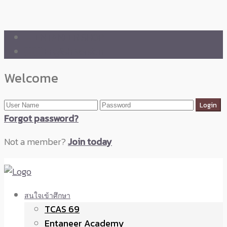
🛒 ENTANEER SHOP
🇬🇧 English Version
Welcome
Forgot password?
Not a member?
Join today
สนใจเข้าศึกษา
TCAS 69
Entaneer Academy