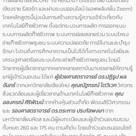
Thailand (BEACON)” ณ ห้องฉำฉา โรงแรม เลอ เมอริเดียน
เชียงราย รีสอร์ท และผ่านระบบออนไลน์ (แอพพลิเคชั่น Zoom)
โดยหลักสูตรนี้มุ่งเน้นการสร้างความรู้ความเข้าใจเกี่ยวกับ
เทคโนโลยีก๊าซชีวภาพ ตั้งแต่กระบวนการผลิต การออกแบบ
ระบบการผลิตก๊าซชีวภาพ ระบบการย่อยสลายร่วม ระบบโครง
ข่ายก๊าซชีวภาพชุมชน ระบบความปลอดภัย การใช้งานและบำรุง
รักษา ไปจนถึงการศึกษาความเป็นไปได้ทั้งทางเทคโนโลยีและ
เศรษฐศาสตร์ของระบบโครงข่ายก๊าซชีวภาพชุมชน โดยมี
วิทยากรผู้เชี่ยวชาญจากหลากหลายสถาบันมาบรรยายให้ความรู้
แก่ผู้เข้าร่วมอบรม ได้แก่
ผู้ช่วยศาสตราจารย์ ดร.ปฏิรูป ผล
จันทร์
จากมหาวิทยาลัยเชียงใหม่
คุณณัฐกรณ์ โตวิเวก
วิศวกร
สิ่งแวดล้อมและผู้เชี่ยวชาญด้านเทคโนโลยีก๊าซชีวภาพ
คุณ
อลงกรณ์ ศิริพัฒน์
จากห้างหุ้นส่วนจำกัด พัฒนสิริวิศวกรรม
และ
รองศาสตราจารย์ ดร.ตระการ ประภัสพงษา
จาก
มหาวิทยาลัยมหิดล และมีผู้ลงทะเบียนและผู้เข้าร่วมอบรมรวม
ทั้งหมด 260 และ 175 คน ตามลำดับ โดยเข้าร่วมอบรมออนไซต์