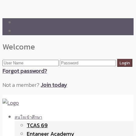
🛒 ENTANEER SHOP
🇬🇧 English Version
Welcome
Forgot password?
Not a member?
Join today
สนใจเข้าศึกษา
TCAS 69
Entaneer Academy