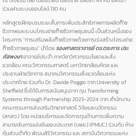
ณ โรงแรม เลอ เมอริเดียน เชียงราย รีสอร์ท 45 คน และเข้า
ร่วมผ่านระบบออนไลน์ 130 คน
หลักสูตรฝึกอบรมระยะสั้นการเพิ่มประสิทธิภาพการผลิตก๊าซ
ชีวภาพและระบบโครงข่ายก๊าซชีวภาพชุมชนนี้ เป็นส่วนหนึ่งของ
โครงการ “การเสริมพลังก๊าซชีวภาพด้วยการเร่งสร้างโครงข่าย
ก๊าซชีวภาพชุมชน” นำโดย
รองศาสตราจารย์ ดร.ตระการ ประ
ภัสพงษา
อาจารย์ประจำ ภาควิชาวิศวกรรมโยธาและสิ่ง
แวดล้อม คณะวิศวกรรมศาสตร์ มหาวิทยาลัยมหิดล และ
ประธานฝ่ายวิชาการ สมาคมวิศวกรรมสิ่งแวดล้อมแห่ง
ประเทศไทย ร่วมกับ Dr. Davide Poggio จาก University of
Sheffield ซึ่งได้รับการสนับสนุนจาก ทุน Transforming
Systems through Partnership 2023-2024 จาก สำนักงาน
คณะกรรมการส่งเสริมวิทยาศาสตร์ วิจัยและนวัตกรรม
(สกสว.) โดย หน่วยบริหารและจัดการทุนด้านการเพิ่มความ
สามารถในการแข่งขันของประเทศ (บพข.) (PMUC) ร่วมกับ ห้าง
หุ้นส่วนจำกัด พัฒนสิริวิศวกรรม และ สถาบันวิศวกรรมแห่ง