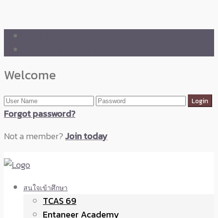
🛒 ENTANEER SHOP
🇬🇧 English Version
Welcome
Forgot password?
Not a member?
Join today
สนใจเข้าศึกษา
TCAS 69
Entaneer Academy