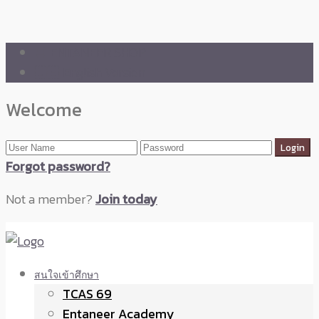
🛒 ENTANEER SHOP
🇬🇧 English Version
Welcome
Forgot password?
Not a member?
Join today
สนใจเข้าศึกษา
TCAS 69
Entaneer Academy