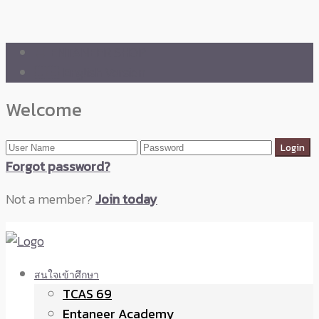
🛒 ENTANEER SHOP
🇬🇧 English Version
Welcome
Forgot password?
Not a member?
Join today
สนใจเข้าศึกษา
TCAS 69
Entaneer Academy