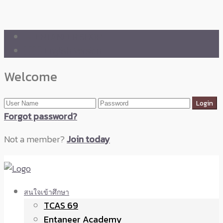
🛒 ENTANEER SHOP
🇬🇧 English Version
Welcome
Forgot password?
Not a member?
Join today
สนใจเข้าศึกษา
TCAS 69
Entaneer Academy