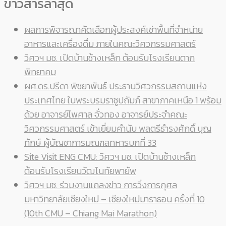
ข่าวสารล่าสุด
ผลการพิจารณาคัดเลือกผู้ประสงค์เช่าพื้นที่จำหน่าย
อาหารและเครื่องดื่ม ภายในคณะวิศวกรรมศาสตร์
วิศวฯ มช. เปิดบ้านช้างเหล็ก ต้อนรับโรงเรียนตาก
พิทยาคม
ผศ.ดร.ปรีดา พิชยาพันธ์ ประธานวิศวกรรมสถานแห่ง
ประเทศไทย ในพระบรมราชูปถัมภ์ สาขาภาคเหนือ 1 พร้อม
ด้วย อาจารย์ไพศาล จั่วทอง อาจารย์ประจำคณะ
วิศวกรรมศาสตร์ เข้าเยี่ยมคำนับ พลตรีธำรงศักดิ์ บุญ
ทักษ์ ผู้บัญชาการมณฑลทหารบกที่ 33
Site Visit ENG CMU: วิศวฯ มช. เปิดบ้านช้างเหล็ก
ต้อนรับโรงเรียนวัฒโนทัยพายัพ
วิศวฯ มช. ร่วมงานแถลงข่าว การวิ่งการกุศล
มหาวิทยาลัยเชียงใหม่ – เชียงใหม่มาราธอน ครั้งที่ 10
(10th CMU – Chiang Mai Marathon)