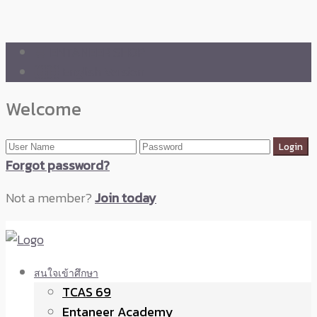
🛒 ENTANEER SHOP
🇬🇧 English Version
Welcome
Forgot password?
Not a member?
Join today
สนใจเข้าศึกษา
TCAS 69
Entaneer Academy