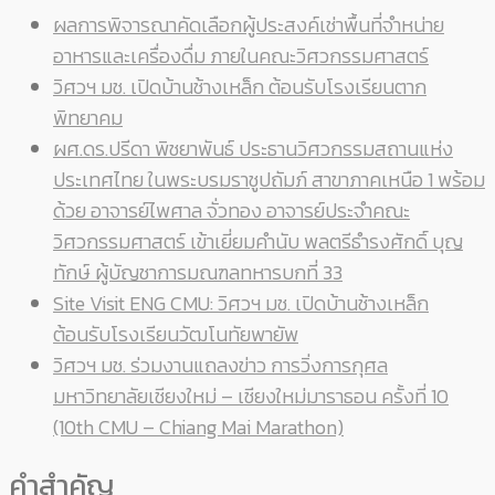
ผลการพิจารณาคัดเลือกผู้ประสงค์เช่าพื้นที่จำหน่าย
อาหารและเครื่องดื่ม ภายในคณะวิศวกรรมศาสตร์
วิศวฯ มช. เปิดบ้านช้างเหล็ก ต้อนรับโรงเรียนตาก
พิทยาคม
ผศ.ดร.ปรีดา พิชยาพันธ์ ประธานวิศวกรรมสถานแห่ง
ประเทศไทย ในพระบรมราชูปถัมภ์ สาขาภาคเหนือ 1 พร้อม
ด้วย อาจารย์ไพศาล จั่วทอง อาจารย์ประจำคณะ
วิศวกรรมศาสตร์ เข้าเยี่ยมคำนับ พลตรีธำรงศักดิ์ บุญ
ทักษ์ ผู้บัญชาการมณฑลทหารบกที่ 33
Site Visit ENG CMU: วิศวฯ มช. เปิดบ้านช้างเหล็ก
ต้อนรับโรงเรียนวัฒโนทัยพายัพ
วิศวฯ มช. ร่วมงานแถลงข่าว การวิ่งการกุศล
มหาวิทยาลัยเชียงใหม่ – เชียงใหม่มาราธอน ครั้งที่ 10
(10th CMU – Chiang Mai Marathon)
คำสำคัญ