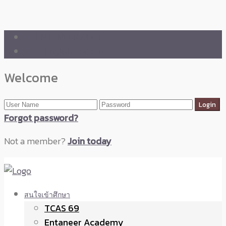
🛒 ENTANEER SHOP
🇬🇧 English Version
Welcome
Forgot password?
Not a member?
Join today
สนใจเข้าศึกษา
TCAS 69
Entaneer Academy