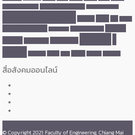
ภาควิชาวิศวกรรมเครื่องกล
วิศวกรรมคอมพิวเตอร์
ภาควิชาวิศวกรรมไฟฟ้า
มหาวิทยาลัยเชียงใหม่
รางวัล
รับรางวัล
วิจัย
วิชาการ
วิศวกรรม
วิศวกรรมคอมพิวเตอร์
วิศวกรรมอุตสาหการ
วิศวกรรมศาสตร์
วิศวฯ มช.
วิ
เครื่องกล
วิศวกรรมไฟฟ้า
วิศวกรรมโยธา
ศวฯมช.
อาจารย์
หุ่นยนต์
ศึกษาดูงาน
เทคโนโลยี
แลกเปลี่ยน
อบรม
สื่อสังคมออนไลน์
© Copyright 2021: Faculty of Engineering, Chiang Mai