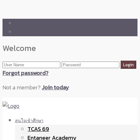
🛒 ENTANEER SHOP
🇬🇧 English Version
Welcome
Forgot password?
Not a member?
Join today
สนใจเข้าศึกษา
TCAS 69
Entaneer Academy