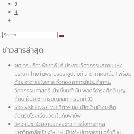
3
4
ข่าวสารล่าสุด
ผศ.ดร.ปรีดา พิชยาพันธ์ ประธานวิศวกรรมสถานแห่ง
ประเทศไทย ในพระบรมราชูปถัมภ์ สาขาภาคเหนือ 1 พร้อม
ด้วย อาจารย์ไพศาล จั่วทอง อาจารย์ประจำคณะ
วิศวกรรมศาสตร์ เข้าเยี่ยมคำนับ พลตรีธำรงศักดิ์ บุญ
ทักษ์ ผู้บัญชาการมณฑลทหารบกที่ 33
Site Visit ENG CMU: วิศวฯ มช. เปิดบ้านช้างเหล็ก
ต้อนรับโรงเรียนวัฒโนทัยพายัพ
วิศวฯ มช. ร่วมงานแถลงข่าว การวิ่งการกุศล
มหาวิทยาลัยเชียงใหม่ – เชียงใหม่มาราธอน ครั้งที่ 10