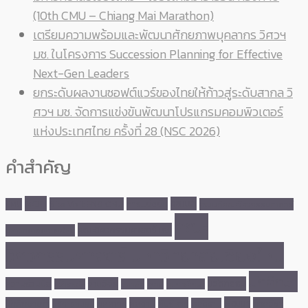
(10th CMU – Chiang Mai Marathon)
เตรียมความพร้อมและพัฒนาศักยภาพบุคลากร วิศวฯ
มช. ในโครงการ Succession Planning for Effective
Next-Gen Leaders
ยกระดับผลงานซอฟต์แวร์ของไทยให้ก้าวสู่ระดับสากล วิ
ศวฯ มช. จัดการแข่งขันพัฒนาโปรแกรมคอมพิวเตอร์
แห่งประเทศไทย ครั้งที่ 28 (NSC 2026)
คำสำคัญ
MOU
คณบดี
Site Visit ENG CMU
การแข่งขัน
CMU
คณบดีคณะวิศวกรรมศาสตร์
คณะ
คณะวิศวกรรมศาสตร์ มช.
มหาวิทยาลัยเชียงใหม่
วิศวกรรมศาสตร์ มหาวิทยาลัยเชียงใหม่
นักศึกษา
นวัตกรรม
ความร่วมมือ
งานวิจัย
คว้ารางวัล
ชนะเลิศ
ดูงาน
ทุนการศึกษา
พัฒนา
นักศึกษาเก่า
ผลงาน
ผู้บริหาร
ภาควิชา
บุคลากร
พลังงาน
บริการชุมชน